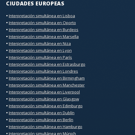
CIUDADES EUROPEAS
•
Interpretación simultánea en Lisboa
•
Interpretación simultánea en Oporto
•
Interpretación simultánea en Burdeos
•
Interpretación simultánea en Marsella
•
Interpretación simultánea en Niza
•
Interpretación simultánea en Lyon
•
Interpretación simultánea en París
•
Interpretación simultánea en Estrasburgo
•
Interpretación simultánea en Londres
•
Interpretación simultánea en Birmingham
•
Interpretación simultánea en Manchester
•
Interpretación simultánea en Liverpool
•
Interpretación simultánea en Glasgow
•
Interpretación simultánea en Edimburgo
•
Interpretación simultánea en Dublín
•
Interpretación simultánea en Berlín
•
Interpretación simultánea en Hamburgo
•
Interpretación simultánea en Múnich