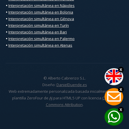
•
Interpretación simultánea en Nápoles
•
Interpretación simultánea en Bolonia
•
Interpretación simultánea en Génova
•
Interpretación simultánea en Turín
•
Interpretación simultánea en Bari
•
Interpretación simultánea en Palermo
•
Interpretación simultánea en Atenas
X
© Alberto Cabrerizo S.L.
Diseño:
DanielDuende.es
X
Web extremadamente personalizada basada inicialmente en la
plantilla ZeroFour de
AJ
para HTML5 UP con licencia
Creative
Commons Attribution
.
X